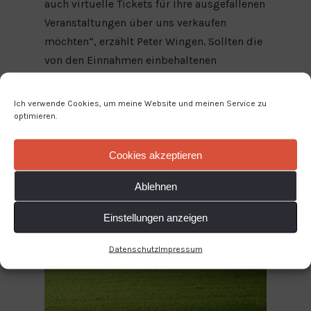
auch virtuelle Tickets für Ihre ausgefallenen
Veranstaltungen über uns verkaufen
möchten“, erzählt Peter Wingen. Sollten die
von den Einnahmen einbehaltenen
Betriebskosten der Online-Plattform die
tatsächlichen Kosten übersteigen, wird mit
Ich verwende Cookies, um meine Website und meinen Service zu
den
Mehreinnahmen
die Spenden-
optimieren.
Inititative
#WeKickCorona
der Bundesliga
Stars Leon Goretzka und Joshua Kimmich
Cookies akzeptieren
finanziell unterstützt.
Ablehnen
Einstellungen anzeigen
Datenschutz
Impressum