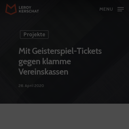
Skip
MENU
to
Close
main
Menu
content
Projekte
Mit Geisterspiel-Tickets
gegen klamme
Vereinskassen
28. April 2020