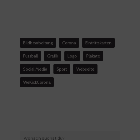
Bildbearbeitung
Corona
Eintrittskarten
Fussball
Grafik
Logo
Plakate
Social Media
Sport
Webseite
WeKickCorona
Suchen