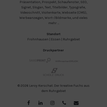
Präsentation
,
Prospekt
,
Schaufenster
,
SEO
,
Signet
,
Slogan
,
Text
,
Titelbilder
,
Typografie
,
Videoschnitt
,
Visitenkarte
,
Webseite (CMS)
,
Werbeanzeigen
,
Wort-/Bildmarke
, und vieles
mehr …
Standort
Frohnhausen
|
Essen
|
Ruhrgebiet
Druckpartner
© 2026 Leroy Kerschat. Der kreative Fuchs aus
dem Ruhrgebiet
facebook
linkedin
instagram
phone
email