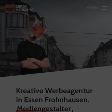
Skip
MENU
to
Close
main
Menu
content
Kreative Werbeagentur
in Essen Frohnhausen.
Mediengestalter
,