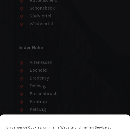
Rüttenscheid
Schönebeck
Südviertel
Westviertel
In der Nähe
Altenessen
Bochold
Bredeney
Dellwig
Freisenbruch
Frintrop
Kettwig
Kupferdreh
Stadtwald
Ich verwende Cookies, um meine Website und meinen Service zu