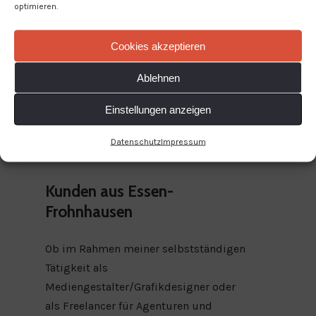
Steele
optimieren.
Stoppenberg
Werden
Cookies akzeptieren
Ablehnen
Einstellungen anzeigen
Datenschutz
Impressum
Kunden aus Essen-
Frohnhausen
Ob im Rahmen meiner selbstständigen
Tätigkeit als
Mediengestalter/Grafikdesigner oder
als Freelancer für Agenturen und