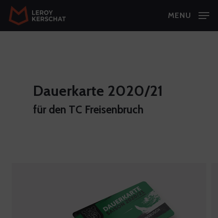
Skip
MENU
to
Close
main
Menu
content
Dauerkarte 2020/21
für den TC Freisenbruch