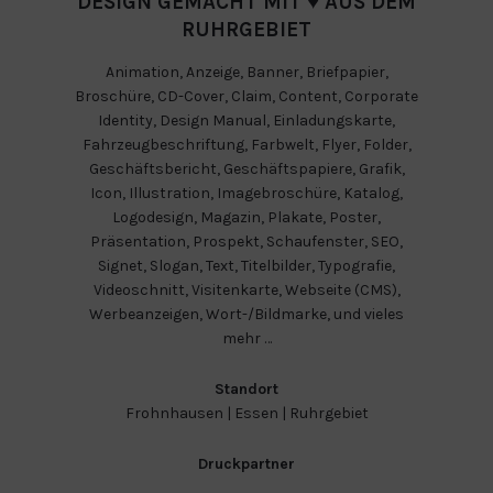
DESIGN GEMACHT MIT ♥ AUS DEM
RUHRGEBIET
Animation
,
Anzeige
,
Banner
,
Briefpapier
,
Broschüre
,
CD-Cover
,
Claim
,
Content
,
Corporate
Identity
,
Design Manual
,
Einladungskarte
,
Fahrzeugbeschriftung
,
Farbwelt
,
Flyer
,
Folder
,
Geschäftsbericht
,
Geschäftspapiere
,
Grafik
,
Icon
,
Illustration
,
Imagebroschüre
,
Katalog
,
Logodesign
,
Magazin
,
Plakate
,
Poster
,
Präsentation
,
Prospekt
,
Schaufenster
,
SEO
,
Signet
,
Slogan
,
Text
,
Titelbilder
,
Typografie
,
Videoschnitt
,
Visitenkarte
,
Webseite (CMS)
,
Werbeanzeigen
,
Wort-/Bildmarke
, und vieles
mehr …
Standort
Frohnhausen
|
Essen
|
Ruhrgebiet
Druckpartner