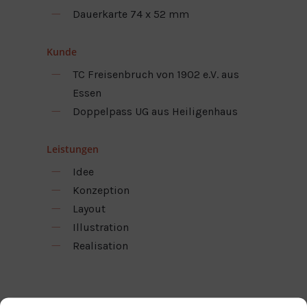
Dauerkarte 74 x 52 mm
Kunde
TC Freisenbruch von 1902 e.V. aus
Essen
Doppelpass UG aus Heiligenhaus
Leistungen
Idee
Konzeption
Layout
Illustration
Realisation