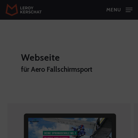
Skip
MENU
to
Close
main
Menu
content
Webseite
für Aero Fallschirmsport